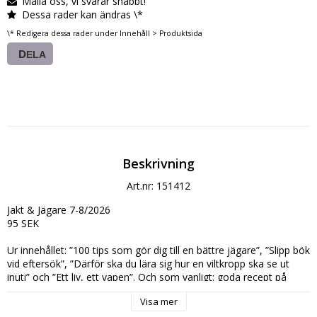
Maila oss, vi svarar snabbt!
Dessa rader kan ändras \*
\* Redigera dessa rader under Innehåll > Produktsida
DELA
Beskrivning
Art.nr: 151412
Jakt & Jägare 7-8/2026

95 SEK

Ur innehållet: ”100 tips som gör dig till en bättre jägare”, ”Slipp bök 
vid eftersök”, ”Därför ska du lära sig hur en viltkropp ska se ut 
inuti” och ”Ett liv, ett vapen”. Och som vanligt: goda recept på 
viltmat, pryltips, jaktkrysset, månadens memes och annat skoj. 
Visa mer
Även en del gamla nummer av tidningen finns kvar i lager och går 